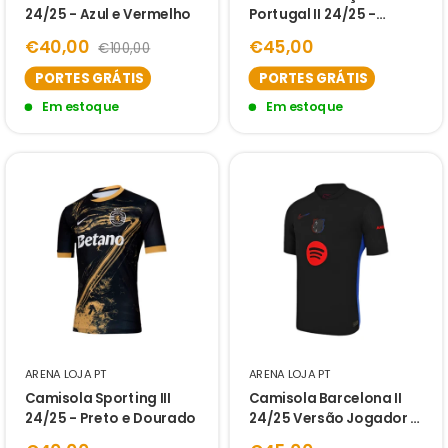
24/25 - Azul e Vermelho
Portugal II 24/25 -
Versão Jogador -
€40,00
€45,00
€100,00
Azulejo
PORTES GRÁTIS
PORTES GRÁTIS
Em estoque
Em estoque
ARENA LOJA PT
ARENA LOJA PT
Camisola Sporting III
Camisola Barcelona II
24/25 - Preto e Dourado
24/25 Versão Jogador -
Preta