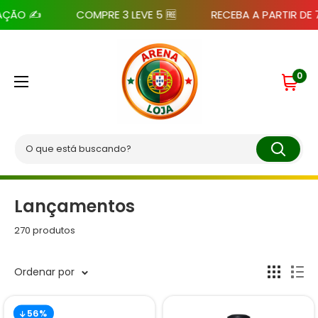
Pular
ÃO ✍️
COMPRE 3 LEVE 5 🆓
RECEBA A PARTIR DE 7 D
para
o
Arena
conteúdo
Loja
0
Lançamentos
270 produtos
Ordenar por
56%