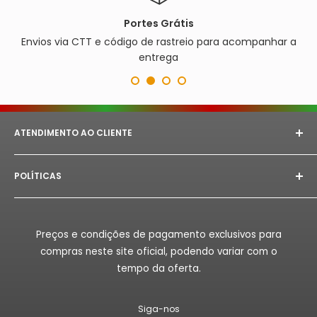
Portes Grátis
Envios via CTT e código de rastreio para acompanhar a
entrega
ATENDIMENTO AO CLIENTE
E-mail:
astorept@outlook.com
POLÍTICAS
Whatsapp:
+351 933 094 882‬
Aviso Legal
Horário de Atendimento:
Segunda à Sex das 08h as
18h.
Politica de Privacidade
Preços e condições de pagamento exclusivos para
Politica de Reembolso
compras neste site oficial, podendo variar com o
Politica de Envio
tempo da oferta.
Termos de Serviço
Siga-nos