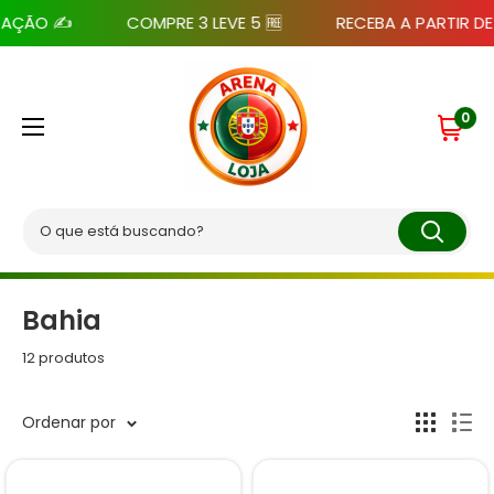
Pular
AÇÃO ✍️
COMPRE 3 LEVE 5 🆓
RECEBA A PARTIR DE 7
para
o
Arena
conteúdo
Loja
0
Bahia
12 produtos
Ordenar por