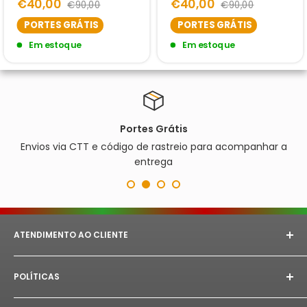
€40,00
€40,00
€90,00
€90,00
PORTES GRÁTIS
PORTES GRÁTIS
Em estoque
Em estoque
Portes Grátis
Envios via CTT e código de rastreio para acompanhar a
entrega
ATENDIMENTO AO CLIENTE
E-mail:
astorept@outlook.com
POLÍTICAS
Whatsapp:
+351 933 094 882‬
Aviso Legal
Horário de Atendimento:
Segunda à Sex das 08h as