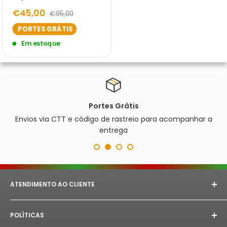
€45,00
€95,00
PORTES GRÁTIS
Em estoque
Portes Grátis
Envios via CTT e código de rastreio para acompanhar a
entrega
ATENDIMENTO AO CLIENTE
E-mail:
astorept@outlook.com
POLÍTICAS
Whatsapp:
+351 933 094 882‬