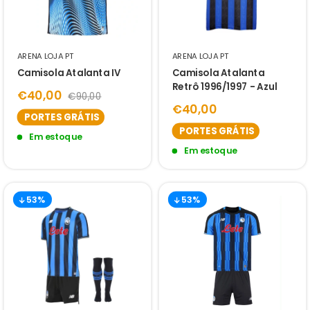
ARENA LOJA PT
ARENA LOJA PT
Camisola Atalanta IV
Camisola Atalanta
Retrô 1996/1997 - Azul
€40,00
€90,00
€40,00
PORTES GRÁTIS
PORTES GRÁTIS
Em estoque
Em estoque
53%
53%