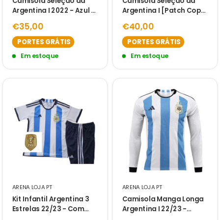
Camisola Seleção da
Camisola Seleção da
Argentina I 2022 - Azul e
Argentina I [Patch Copa
Branca
do Mundo] 2022 - Azul e
€35,00
€40,00
Branca
PORTES GRÁTIS
PORTES GRÁTIS
Em estoque
Em estoque
ARENA LOJA PT
ARENA LOJA PT
Kit Infantil Argentina 3
Camisola Manga Longa
Estrelas 22/23 - Com
Argentina I 22/23 -
Patch de Campeão da
Branco e Azul