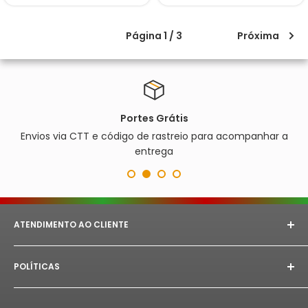
Página 1 / 3
Próxima
Portes Grátis
Envios via CTT e código de rastreio para acompanhar a
entrega
ATENDIMENTO AO CLIENTE
E-mail:
astorept@outlook.com
POLÍTICAS
Whatsapp:
+351 933 094 882‬
Aviso Legal
Horário de Atendimento:
Segunda à Sex das 08h as