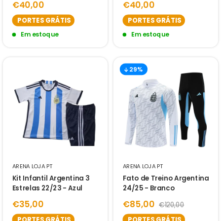
€40,00
€40,00
Copa do Mundo
PORTES GRÁTIS
PORTES GRÁTIS
Em estoque
Em estoque
29%
ARENA LOJA PT
ARENA LOJA PT
Kit Infantil Argentina 3
Fato de Treino Argentina
Estrelas 22/23 - Azul
24/25 - Branco
€35,00
€85,00
€120,00
PORTES GRÁTIS
PORTES GRÁTIS