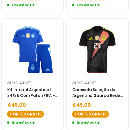
Em estoque
Em estoque
ARENA LOJA PT
ARENA LOJA PT
Kit Infantil Argentina II
Camisola Seleção da
24/25 Com Patch FIFA -
Argentina Guarda Redes
Azul
24/25 - Preto
€45,00
€45,00
PORTES GRÁTIS
PORTES GRÁTIS
Em estoque
Em estoque