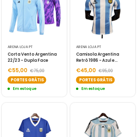
ARENA LOJA PT
ARENA LOJA PT
Corta Vento Argentina
Camisola Argentina
22/23 - Dupla Face
Retrô 1986 - Azul e
Branca
€55,00
€45,00
€75,00
€95,00
PORTES GRÁTIS
PORTES GRÁTIS
Em estoque
Em estoque