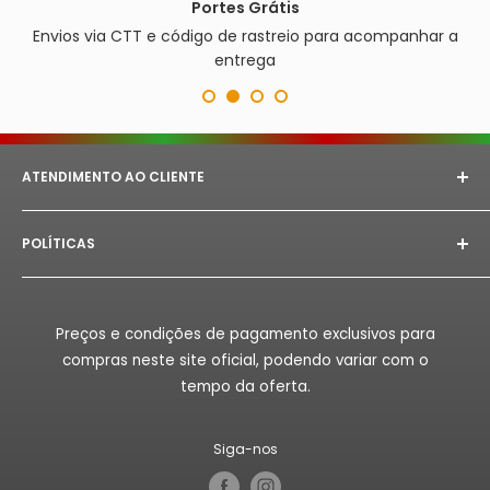
Portes Grátis
Envios via CTT e código de rastreio para acompanhar a
entrega
ATENDIMENTO AO CLIENTE
E-mail:
astorept@outlook.com
POLÍTICAS
Whatsapp:
+351 933 094 882‬
Aviso Legal
Horário de Atendimento:
Segunda à Sex das 08h as
18h.
Politica de Privacidade
Preços e condições de pagamento exclusivos para
Politica de Reembolso
compras neste site oficial, podendo variar com o
Politica de Envio
tempo da oferta.
Termos de Serviço
Siga-nos