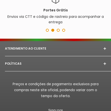
Portes Grátis
Envios via CTT e código de rastreio para acompanhar a
entrega
ATENDIMENTO AO CLIENTE
E-mail:
astorept@outlook.com
POLÍTICAS
Whatsapp:
+351 933 094 882‬
Aviso Legal
Horário de Atendimento:
Segunda à Sex das 08h as
18h.
Politica de Privacidade
Preços e condições de pagamento exclusivos para
Politica de Reembolso
compras neste site oficial, podendo variar com o
Politica de Envio
tempo da oferta.
Termos de Serviço
Siga-nos