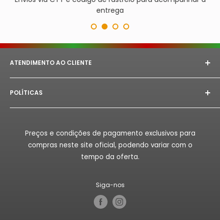
entrega
ATENDIMENTO AO CLIENTE
E-mail:
astorept@outlook.com
POLÍTICAS
Whatsapp:
+351 933 094 882‬
Aviso Legal
Horário de Atendimento:
Segunda à Sex das 08h as
18h.
Politica de Privacidade
Preços e condições de pagamento exclusivos para
Politica de Reembolso
compras neste site oficial, podendo variar com o
Politica de Envio
tempo da oferta.
Termos de Serviço
Siga-nos