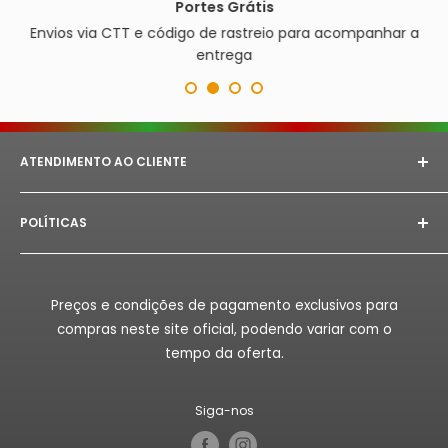
Portes Grátis
Envios via CTT e código de rastreio para acompanhar a
entrega
ATENDIMENTO AO CLIENTE
E-mail:
astorept@outlook.com
POLÍTICAS
Whatsapp:
+351 933 094 882‬
Aviso Legal
Horário de Atendimento:
Segunda à Sex das 08h as
18h.
Politica de Privacidade
Preços e condições de pagamento exclusivos para
Politica de Reembolso
compras neste site oficial, podendo variar com o
Politica de Envio
tempo da oferta.
Termos de Serviço
Siga-nos