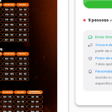
9
pessoas
v
Envio Gra
Troca e d
partir de
Prazo de 
7 dias ap
Personali
acordo a 
específica