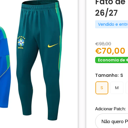
Fato de 
26/27
Vendido e ent
€98,00
€70,00
Economia de 
Tamanho:
S
S
M
Adicionar Patch: