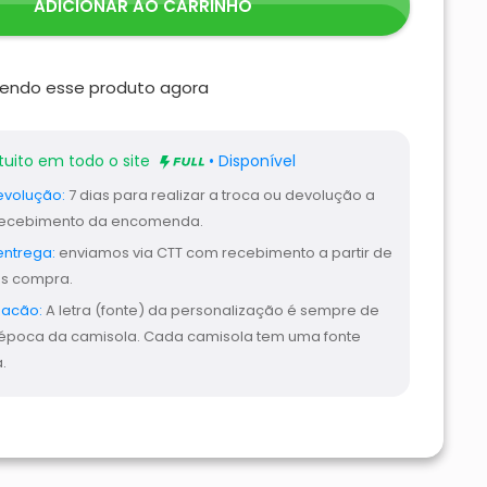
ADICIONAR AO CARRINHO
endo esse produto agora
tuito em todo o site
• Disponível
evolução:
7 dias para realizar a troca ou devolução a
 recebimento da encomenda.
entrega:
enviamos via CTT com recebimento a partir de
ós compra.
zacão:
A letra (fonte) da personalização é sempre de
época da camisola. Cada camisola tem uma fonte
.