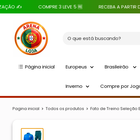
Pular
 ✍️
COMPRE 3 LEVE 5 🆓
RECEBA A PARTIR DE 7 DIA
para
o
Arena
conteúdo
Loja
Página inicial
Europeus
Brasileirão
Inverno
Compre por Jog
Pagina inicial
Todos os produtos
Fato de Treino Seleção B