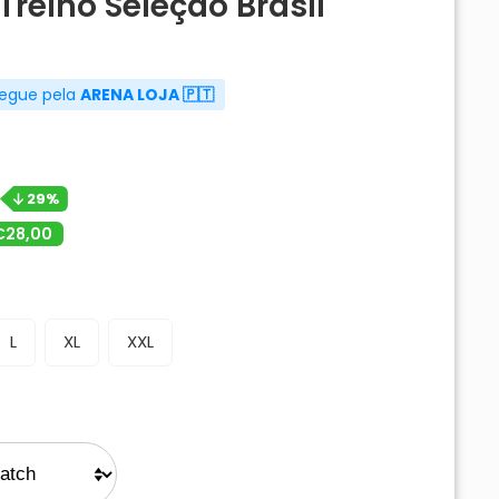
Treino Seleção Brasil
regue pela
ARENA LOJA 🇵🇹
29%
€28,00
L
XL
XXL