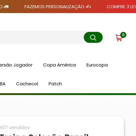
FAZEMOS PERSONALIZAÇÃO ✍️
COMPRE 3 LEVE 5 🆓
0
ersão Jogador
Copa América
Eurocopa
BA
Cachecol
Patch
407 vendidos