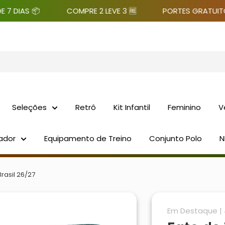
S 📦
COMPRE 2 LEVE 3 🆓
PORTES GRATUITO 🚛
Seleções
Retrô
Kit Infantil
Feminino
V
ador
Equipamento de Treino
Conjunto Polo
N
rasil 26/27
Em Destaque | 