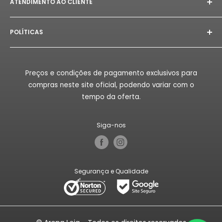
ATENDIMENTO AO CLIENTE
E-mail:
astorept@outlook.com
POLÍTICAS
Whatsapp:
+351 933 094 882‬
Aviso Legal
Horário de Atendimento:
Segunda à Sex das 08h as
18h.
Politica de Privacidade
Preços e condições de pagamento exclusivos para
Politica de Reembolso
compras neste site oficial, podendo variar com o
Politica de Envio
tempo da oferta.
Termos de Serviço
Siga-nos
Segurança e Qualidade