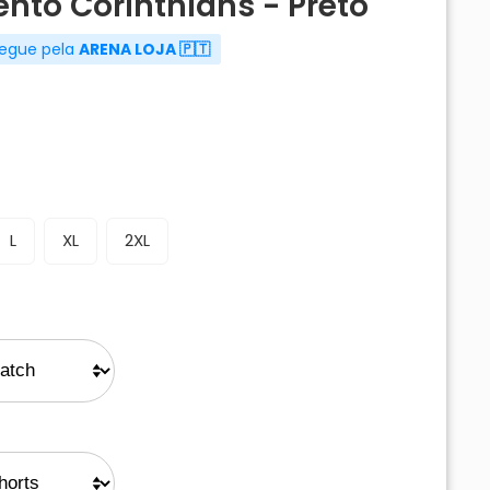
ento Corinthians - Preto
regue pela
ARENA LOJA 🇵🇹
L
XL
2XL