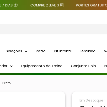
S 📦
COMPRE 2 LEVE 3 🆓
PORTES GRATUITO 🚛
Seleções
Retrô
Kit Infantil
Feminino
V
ador
Equipamento de Treino
Conjunto Polo
N
- Preto
Em Destaque | 