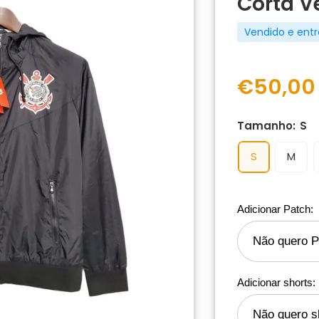
Corta V
Vendido e ent
€50,00
Tamanho:
S
S
M
Adicionar Patch:
Adicionar shorts: