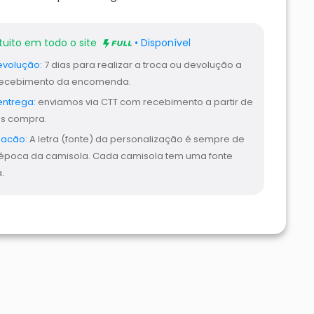
tuito em todo o site
• Disponível
evolução:
7 dias para realizar a troca ou devolução a
 recebimento da encomenda.
entrega:
enviamos via CTT com recebimento a partir de
ós compra.
zacão:
A letra (fonte) da personalização é sempre de
época da camisola. Cada camisola tem uma fonte
.