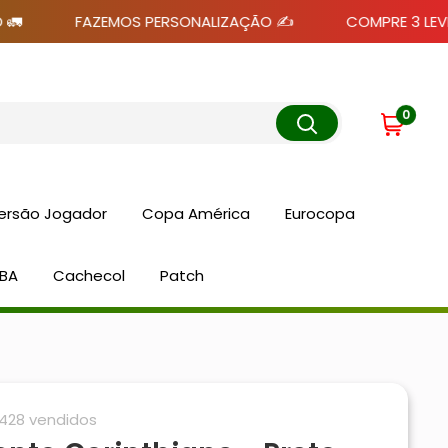
FAZEMOS PERSONALIZAÇÃO ✍️
COMPRE 3 LEVE 5 🆓
0
ersão Jogador
Copa América
Eurocopa
BA
Cachecol
Patch
428 vendidos