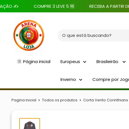
Pular
✍️
COMPRE 3 LEVE 5 🆓
RECEBA A PARTIR DE 7 DIA
para
o
Arena
conteúdo
Loja
Página inicial
Europeus
Brasileirão
Inverno
Compre por Jog
Pagina inicial
Todos os produtos
Corta Vento Corinthians 