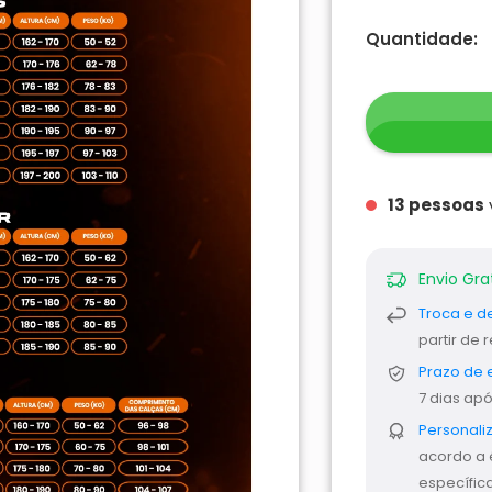
Quantidade:
6
pessoas
v
Envio Gra
Troca e d
partir de
Prazo de 
7 dias ap
Personali
acordo a 
específica