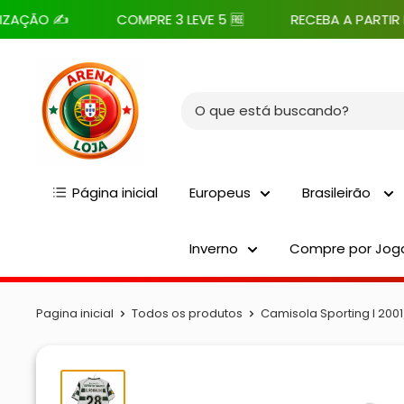
Pular
 ✍️
COMPRE 3 LEVE 5 🆓
RECEBA A PARTIR DE 7 DI
para
o
Arena
conteúdo
Loja
Página inicial
Europeus
Brasileirão
Inverno
Compre por Jog
Pagina inicial
Todos os produtos
Camisola Sporting I 2001