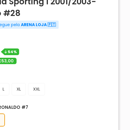
a Sporting I 2001/2003-
o #28
regue pela
ARENA LOJA 🇵🇹
54%
€53,00
L
XL
XXL
RONALDO #7