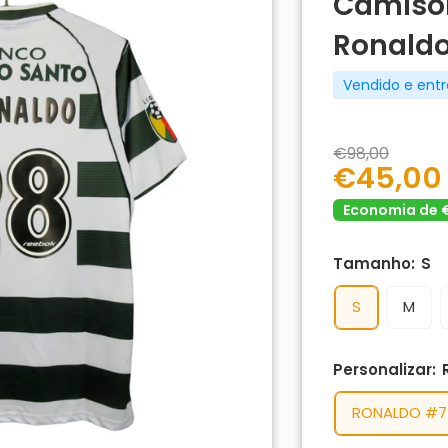
Camisol
Ronald
Vendido e ent
€98,00
€45,00
Economia de 
Tamanho:
S
S
M
Personalizar:
RONALDO #7