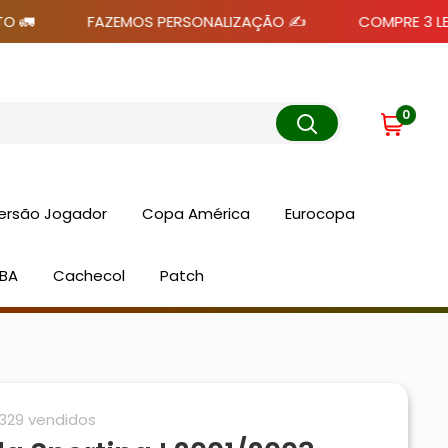
FAZEMOS PERSONALIZAÇÃO ✍️
COMPRE 3 LEVE 5 
0
ersão Jogador
Copa América
Eurocopa
BA
Cachecol
Patch
329 vendidos