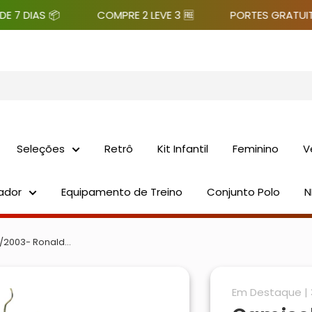
AS 📦
COMPRE 2 LEVE 3 🆓
PORTES GRATUITO 🚛
Seleções
Retrô
Kit Infantil
Feminino
V
ador
Equipamento de Treino
Conjunto Polo
N
/2003- Ronald...
Em Destaque | 