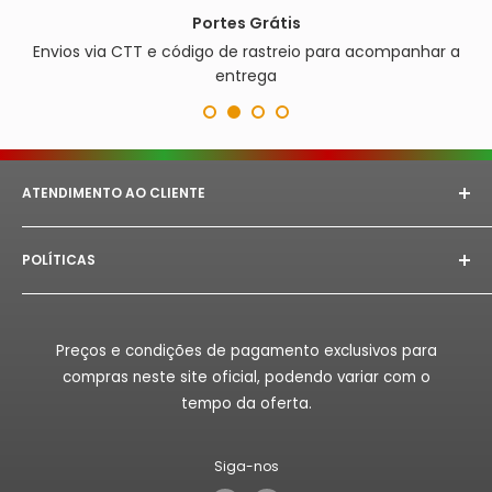
Portes Grátis
Envios via CTT e código de rastreio para acompanhar a
entrega
ATENDIMENTO AO CLIENTE
E-mail:
astorept@outlook.com
POLÍTICAS
Whatsapp:
+351 933 094 882‬
Aviso Legal
Horário de Atendimento:
Segunda à Sex das 08h as
18h.
Politica de Privacidade
Preços e condições de pagamento exclusivos para
Politica de Reembolso
compras neste site oficial, podendo variar com o
Politica de Envio
tempo da oferta.
Termos de Serviço
Siga-nos