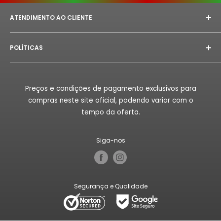
ATENDIMENTO AO CLIENTE
E-mail:
astorept@outlook.com
POLÍTICAS
Whatsapp:
+351 933 094 882‬
Aviso Legal
Horário de Atendimento:
Segunda à Sex das 08h as
18h.
Politica de Privacidade
Preços e condições de pagamento exclusivos para
Politica de Reembolso
compras neste site oficial, podendo variar com o
Politica de Envio
tempo da oferta.
Termos de Serviço
Siga-nos
Segurança e Qualidade