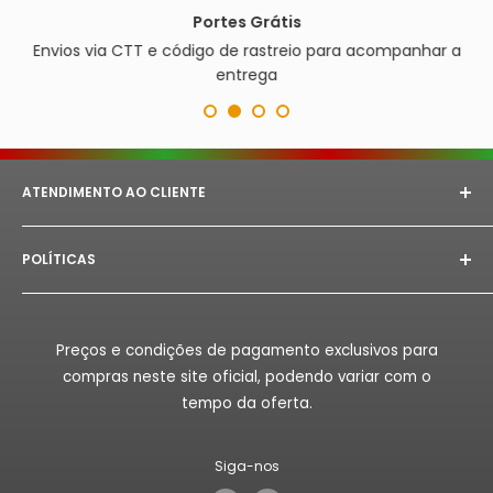
Portes Grátis
Envios via CTT e código de rastreio para acompanhar a
entrega
ATENDIMENTO AO CLIENTE
E-mail:
astorept@outlook.com
POLÍTICAS
Whatsapp:
+351 933 094 882‬
Aviso Legal
Horário de Atendimento:
Segunda à Sex das 08h as
18h.
Politica de Privacidade
Preços e condições de pagamento exclusivos para
Politica de Reembolso
compras neste site oficial, podendo variar com o
Politica de Envio
tempo da oferta.
Termos de Serviço
Siga-nos