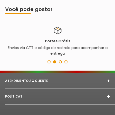
Você pode gostar
Portes Grátis
Envios via CTT e código de rastreio para acompanhar a
entrega
ATENDIMENTO AO CLIENTE
E-mail:
astorept@outlook.com
POLÍTICAS
Whatsapp:
+351 933 094 882‬
Aviso Legal
Horário de Atendimento:
Segunda à Sex das 08h as
18h.
Politica de Privacidade