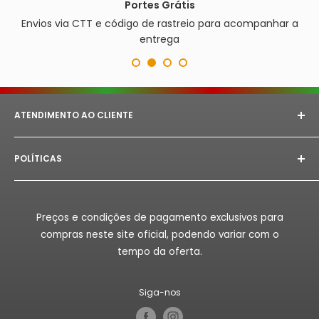
Portes Grátis
Envios via CTT e código de rastreio para acompanhar a
entrega
ATENDIMENTO AO CLIENTE
E-mail:
astorept@outlook.com
POLÍTICAS
Whatsapp:
+351 933 094 882‬
Aviso Legal
Horário de Atendimento:
Segunda à Sex das 08h as
18h.
Politica de Privacidade
Preços e condições de pagamento exclusivos para
Politica de Reembolso
compras neste site oficial, podendo variar com o
Politica de Envio
tempo da oferta.
Termos de Serviço
Siga-nos